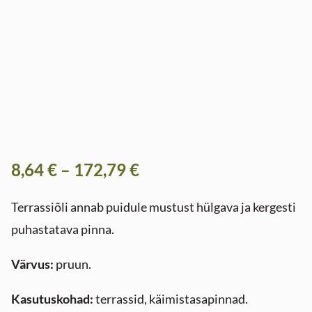
8,64 €
–
172,79 €
Terrassiõli annab puidule mustust hülgava ja kergesti
puhastatava pinna.
Värvus:
pruun.
Kasutuskohad:
terrassid, käimistasapinnad.